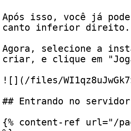
Após isso, você já pode
canto inferior direito.

Agora, selecione a inst
criar, e clique em "Joga
![](/files/WI1qz8uJwGk7
## Entrando no servidor.
{% content-ref url="/pa