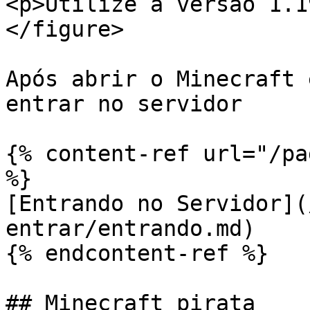
<p>Utilize a versão 1.1
</figure>

Após abrir o Minecraft 
entrar no servidor

{% content-ref url="/pa
%}

[Entrando no Servidor](
entrar/entrando.md)

{% endcontent-ref %}

## Minecraft pirata
