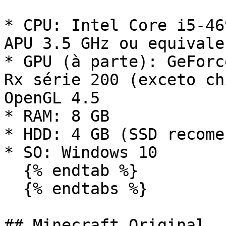
* CPU: Intel Core i5-46
APU 3.5 GHz ou equivalen
* GPU (à parte): GeForc
Rx série 200 (exceto ch
OpenGL 4.5

* RAM: 8 GB

* HDD: 4 GB (SSD recome
* SO: Windows 10

  {% endtab %}

  {% endtabs %}

## Minecraft Original
