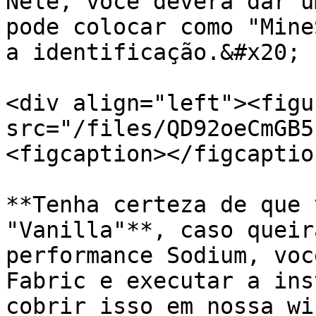
Nele, você deverá dar u
pode colocar como "Mine
a identificação.&#x20;

<div align="left"><figu
src="/files/QD92oeCmGB5
<figcaption></figcaptio
**Tenha certeza de que 
"Vanilla"**, caso queir
performance Sodium, voc
Fabric e executar a ins
cobrir isso em nossa wik