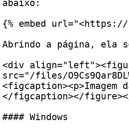
abaixo:

{% embed url="<https://
Abrindo a página, ela s
<div align="left"><figu
src="/files/O9Cs9Qar8DL
<figcaption><p>Imagem d
</figcaption></figure><
#### Windows
