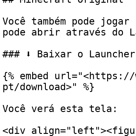
Você também pode jogar 
pode abrir através do L
### ⬇️ Baixar o Launcher

{% embed url="<https://
pt/download>" %}

Você verá esta tela:

<div align="left"><figu