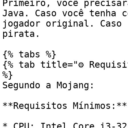
Primeiro, você precisar
Java. Caso você tenha c
jogador original. Caso 
pirata.

{% tabs %}

{% tab title="⚙️ Requisi
%}

Segundo a Mojang:

**Requisitos Mínimos:**

* CPU: Intel Core i3-32