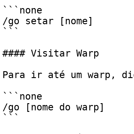
```none

/go setar [nome]

```

#### Visitar Warp

Para ir até um warp, di
```none

/go [nome do warp]

```
